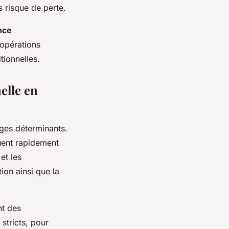
 risque de perte.
nce
 opérations
tionnelles.
elle en
ges déterminants.
tuent rapidement
et les
tion ainsi que la
nt des
stricts, pour