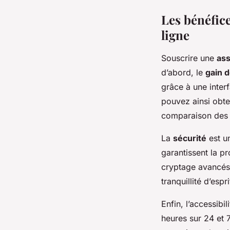
Les bénéfice
ligne
Souscrire une
ass
d’abord, le
gain 
grâce à une inter
pouvez ainsi obte
comparaison des o
La
sécurité
est un
garantissent la p
cryptage avancés.
tranquillité d’esp
Enfin, l’accessibi
heures sur 24 et 7