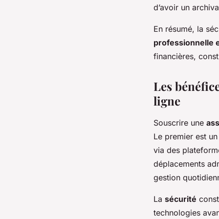
d’avoir un archiv
En résumé, la sécu
professionnelle e
financières, const
Les bénéfice
ligne
Souscrire une
ass
Le premier est u
via des plateform
déplacements admin
gestion quotidien
La
sécurité
consti
technologies avan