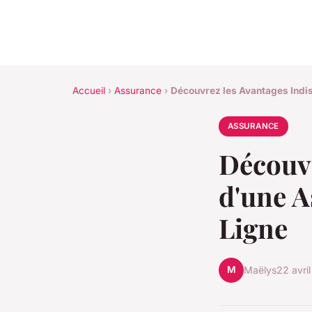
Accueil
›
Assurance
›
Découvrez les Avantages Indi
ASSURANCE
Découvr
d'une A
Ligne
M
Maëlys
22 avri