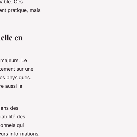
iable. Ces
ent pratique, mais
elle en
 majeurs. Le
ctement sur une
ces physiques.
e aussi la
 dans des
iabilité des
ionnels qui
eurs informations.