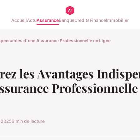
Accueil
Actu
Assurance
Banque
Credits
Finance
Immobilier
spensables d'une Assurance Professionnelle en Ligne
ez les Avantages Indispe
ssurance Professionnelle
l 2025
6 min de lecture