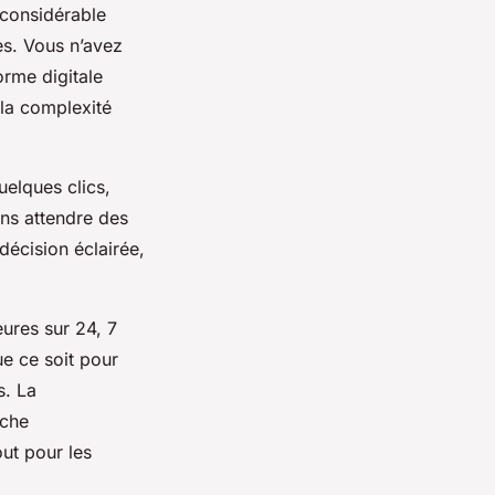
considérable
es. Vous n’avez
orme digitale
 la complexité
uelques clics,
ans attendre des
 décision éclairée,
eures sur 24, 7
ue ce soit pour
s. La
âche
out pour les