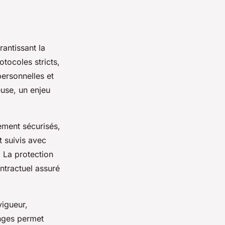
rantissant la
tocoles stricts,
ersonnelles et
euse, un enjeu
iement sécurisés,
t suivis avec
. La protection
ontractuel assuré
vigueur,
anges permet