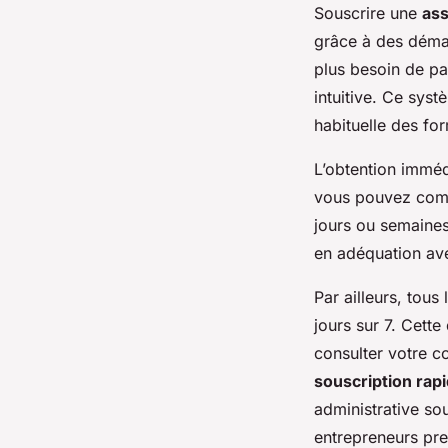
Souscrire une
ass
grâce à des déma
plus besoin de pas
intuitive. Ce syst
habituelle des for
L’obtention imméd
vous pouvez compa
jours ou semaines.
en adéquation av
Par ailleurs, tou
jours sur 7. Cett
consulter votre c
souscription rap
administrative sou
entrepreneurs pre