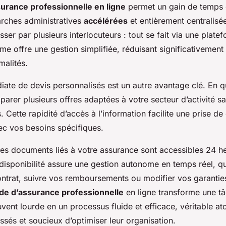
urance professionnelle en ligne
permet un gain de temps 
rches administratives
accélérées
et entièrement centralisé
ser par plusieurs interlocuteurs : tout se fait via une platef
ème offre une gestion simplifiée, réduisant significativement
malités.
iate de devis personnalisés est un autre avantage clé. En q
rer plusieurs offres adaptées à votre secteur d’activité s
 Cette rapidité d’accès à l’information facilite une prise de
ec vos besoins spécifiques.
s les documents liés à votre assurance sont accessibles 24 h
e disponibilité assure une gestion autonome en temps réel, q
ontrat, suivre vos remboursements ou modifier vos garantie
ide d’assurance professionnelle
en ligne transforme une t
vent lourde en un processus fluide et efficace, véritable at
ssés et soucieux d’optimiser leur organisation.